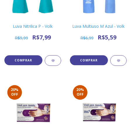
Luva Nitrilica P - Volk
Luva Multiuso M Azul - Volk
R$7,99
R$5,59
R$9,99
R$6,99
20
%
20
%
OFF
OFF