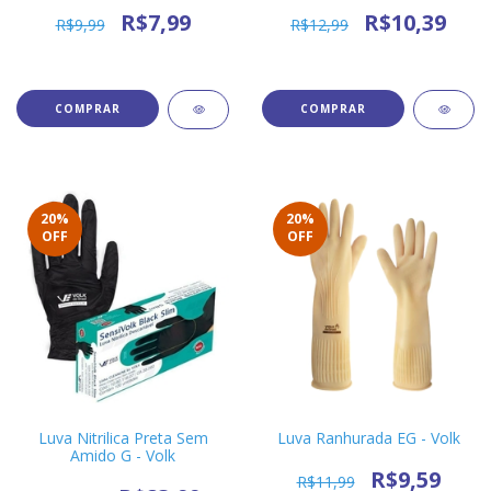
R$7,99
R$10,39
R$9,99
R$12,99
20
%
20
%
OFF
OFF
Luva Nitrilica Preta Sem
Luva Ranhurada EG - Volk
Amido G - Volk
R$9,59
R$11,99