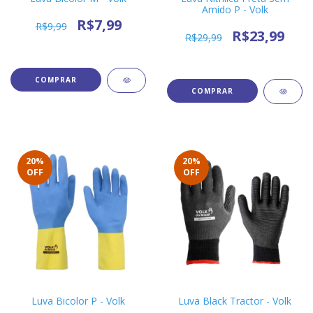
Amido P - Volk
R$7,99
R$9,99
R$23,99
R$29,99
20
%
20
%
OFF
OFF
Luva Bicolor P - Volk
Luva Black Tractor - Volk