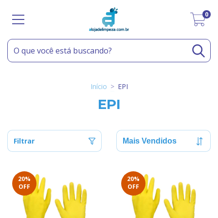
0
Início
>
EPI
EPI
Filtrar
20
%
20
%
OFF
OFF