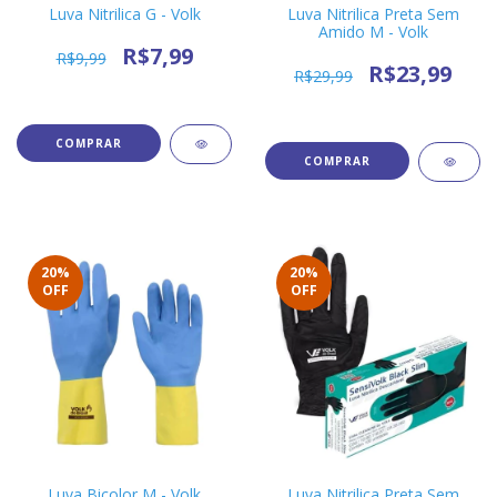
Luva Nitrilica G - Volk
Luva Nitrilica Preta Sem
Amido M - Volk
R$7,99
R$9,99
R$23,99
R$29,99
20
%
20
%
OFF
OFF
Luva Bicolor M - Volk
Luva Nitrilica Preta Sem