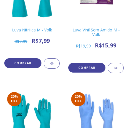
Luva Nitrilica M - Volk
Luva Vinil Sem Amido M -
Volk
R$7,99
R$9,99
R$15,99
R$19,99
20
%
20
%
OFF
OFF