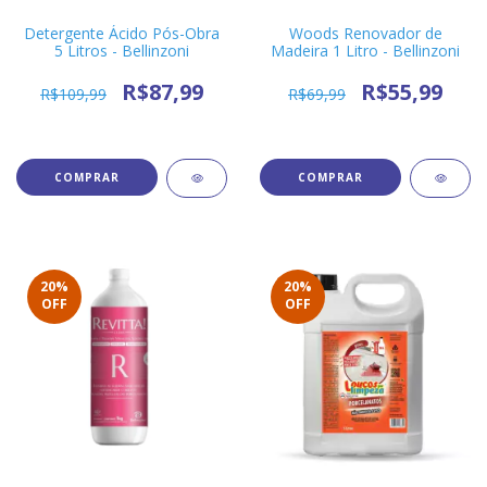
Detergente Ácido Pós-Obra
Woods Renovador de
5 Litros - Bellinzoni
Madeira 1 Litro - Bellinzoni
R$87,99
R$55,99
R$109,99
R$69,99
20
%
20
%
OFF
OFF