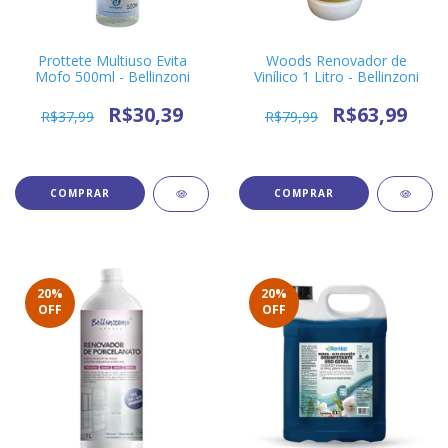
Prottete Multiuso Evita
Woods Renovador de
Mofo 500ml - Bellinzoni
Vinílico 1 Litro - Bellinzoni
R$30,39
R$63,99
R$37,99
R$79,99
20
%
20
%
OFF
OFF