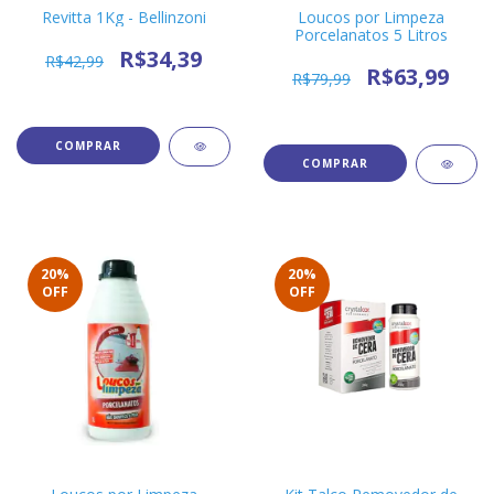
Revitta 1Kg - Bellinzoni
Loucos por Limpeza
Porcelanatos 5 Litros
R$34,39
R$42,99
R$63,99
R$79,99
20
%
20
%
OFF
OFF