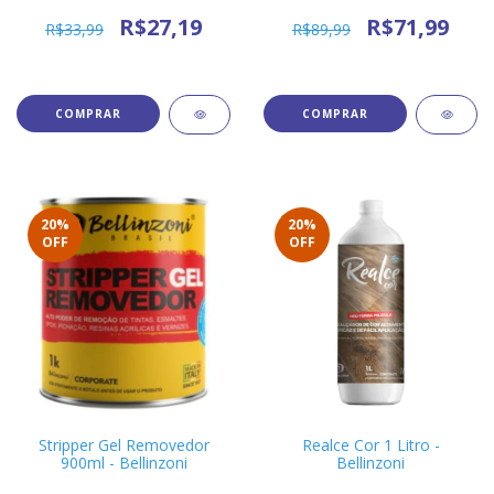
R$27,19
R$71,99
R$33,99
R$89,99
20
%
20
%
OFF
OFF
Stripper Gel Removedor
Realce Cor 1 Litro -
900ml - Bellinzoni
Bellinzoni