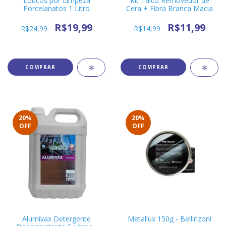
Loucos por Limpeza
Kit Talco Removedor de
Porcelanatos 1 Litro
Cera + Fibra Branca Macia
R$19,99
R$11,99
R$24,99
R$14,99
20
%
20
%
OFF
OFF
Alumivax Detergente
Metallux 150g - Bellinzoni