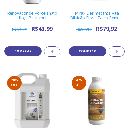
Renovador de Porcelanato
Mirax Desinfetante Alta
1kg - Bellinzoni
Diluição Floral Talco Renko -
5 Litros
R$43,99
R$79,92
R$54,99
R$99,90
20
%
20
%
OFF
OFF