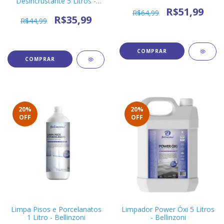
Desincrustante 5 Litros -
Verdesan
R$51,99
R$64,99
R$35,99
R$44,99
20
%
20
%
OFF
OFF
Limpa Pisos e Porcelanatos
Limpador Power Óxi 5 Litros
1 Litro - Bellinzoni
- Bellinzoni