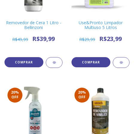
Removedor de Cera 1 Litro -
Use&Pronto Limpador
Bellinzoni
Multiuso 5 Litros
R$39,99
R$23,99
R$49,99
R$29,99
20
%
20
%
OFF
OFF