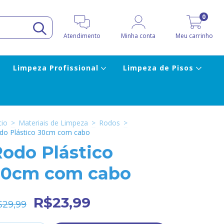
0
Atendimento
Minha conta
Meu carrinho
Limpeza Profissional
Limpeza de Pisos
cio
>
Materiais de Limpeza
>
Rodos
>
do Plástico 30cm com cabo
odo Plástico
30cm com cabo
R$23,99
$29,99