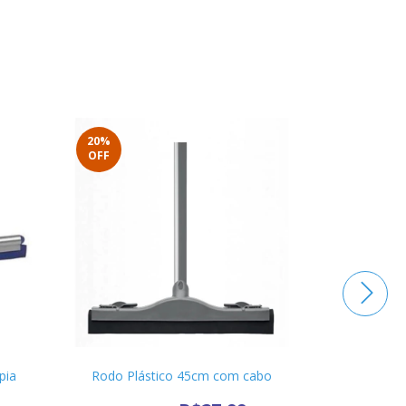
20
%
20
%
OFF
OFF
pia
Rodo Plástico 45cm com cabo
Rodo D