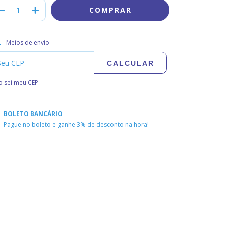
regas para o CEP:
ALTERAR CEP
Meios de envio
CALCULAR
 sei meu CEP
BOLETO BANCÁRIO
Pague no boleto e ganhe 3% de desconto na hora!