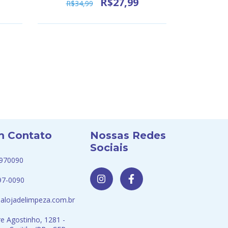
R$27,99
R$34,99
R$24
m Contato
Nossas Redes
Sociais
970090
97-0090
alojadelimpeza.com.br
e Agostinho, 1281 -