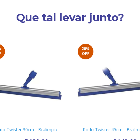
Que tal levar junto?
%
20
%
F
OFF
do Twister 30cm - Bralimpia
Rodo Twister 45cm - Bralim