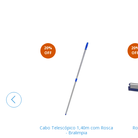
20
%
20
OFF
OF
ia 45cm
Cabo Telescópico 1,40m com Rosca
Ro
- Bralimpia